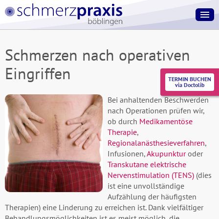
Schmerzen nach operativen
Eingriffen
TERMIN BUCHEN
via Doctolib
Bei anhaltenden Beschwerden
nach Operationen prüfen wir,
ob durch
Medikamentöse
Therapie
,
Regionalanästhesieverfahren
,
Infusionen,
Akupunktur
oder
Transkutane elektrische
Nervenstimulation (TENS)
(dies
ist eine unvollständige
Aufzählung der häufigsten
Therapien) eine Linderung zu erreichen ist. Dank vielfältiger
Behandlungsmöglichkeiten ist es meist möglich, die